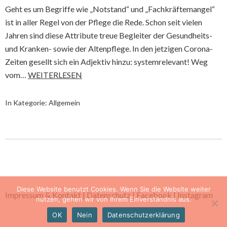
Geht es um Begriffe wie „Notstand“ und „Fachkräftemangel“
ist in aller Regel von der Pflege die Rede. Schon seit vielen
Jahren sind diese Attribute treue Begleiter der Gesundheits-
und Kranken- sowie der Altenpflege. In den jetzigen Corona-
Zeiten gesellt sich ein Adjektiv hinzu: systemrelevant! Weg
vom…
WEITERLESEN
In Kategorie:
Allgemein
Diese Website benutzt Cookies. Wenn Sie die Website weiter
Impressum & Kontakt
|
Datenschutz
|
Facebook
|
Instagram
nutzen, gehen wir von Ihrem Einverständnis aus.
OK
Nein
Datenschutzerklärung