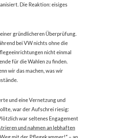
isiert. Die Reaktion: eisiges
h einer gründlicheren Überprüfung.
ährend bei VW nichts ohne die
 Pflegeeinrichtungen nicht einmal
ende für die Wahlen zu finden.
enn wir das machen, was wir
ustände.
ierte und eine Vernetzung und
lte, war der Aufschrei riesig:
Plötzlich war seltenes Engagement
trieren und nahmen an lebhaften
l: „Weg mit der Pflegekammer!“ – an