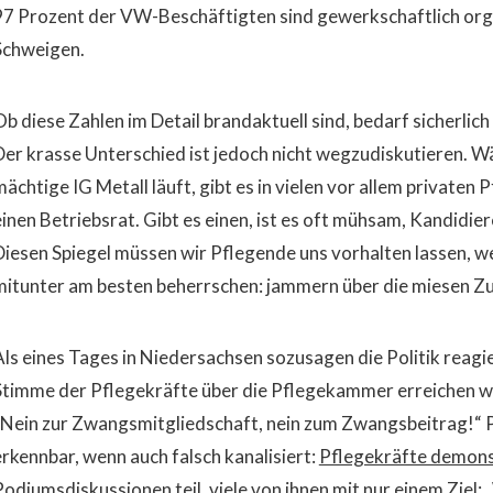
97 Prozent der VW-Beschäftigten sind gewerkschaftlich organ
Schweigen.
Ob diese Zahlen im Detail brandaktuell sind, bedarf sicherlic
Der krasse Unterschied ist jedoch nicht wegzudiskutieren. W
mächtige IG Metall läuft, gibt es in vielen vor allem privaten
einen Betriebsrat. Gibt es einen, ist es oft mühsam, Kandidier
Diesen Spiegel müssen wir Pflegende uns vorhalten lassen, w
mitunter am besten beherrschen: jammern über die miesen Z
Als eines Tages in Niedersachsen sozusagen die Politik reag
Stimme der Pflegekräfte über die Pflegekammer erreichen wol
„Nein zur Zwangsmitgliedschaft, nein zum Zwangsbeitrag!“ 
erkennbar, wenn auch falsch kanalisiert:
Pflegekräfte demons
Podiumsdiskussionen
teil, viele von ihnen mit nur einem Zie