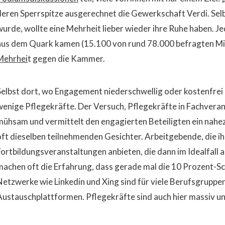
deren Sperrspitze ausgerechnet die Gewerkschaft Verdi. Selb
wurde, wollte eine Mehrheit lieber wieder ihre Ruhe haben. Je
aus dem Quark kamen (
15.100 von rund 78.000 befragten Mi
Mehrhei
t gegen die Kammer.
Selbst dort, wo Engagement niederschwellig oder kostenfrei 
wenige Pflegekräfte. Der Versuch, Pflegekräfte in Fachverans
mühsam und vermittelt den engagierten Beteiligten ein nahezu
oft dieselben teilnehmenden Gesichter. Arbeitgebende, die ih
Fortbildungsveranstaltungen anbieten, die dann im Idealfall 
machen oft die Erfahrung, dass gerade mal die 10 Prozent-Sc
Netzwerke wie Linkedin und Xing sind für viele Berufsgruppen
Austauschplattformen. Pflegekräfte sind auch hier massiv un