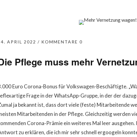
14. APRIL 2022
KOMMENTARE 0
Die Pflege muss mehr Vernetz
3.000 Euro Corona-Bonus für Volkswagen-Beschäftigte. „Waru
reflexartige Frage in der WhatsApp-Gruppe, in der der dazug
umal ja bekannt ist, dass dort viele (feste) Mitarbeitende wei
meisten Mitarbeitenden in der Pflege. Gleichzeitig werden vi
kommenden Corona-Prämie ein weiteres Mal leer ausgehen. Ic
Antwort zu erklären, die ich mir sehr schnell ergoogeln konn